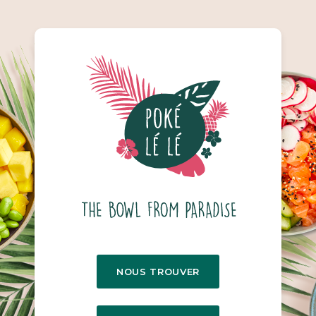
NOUS TROUVER