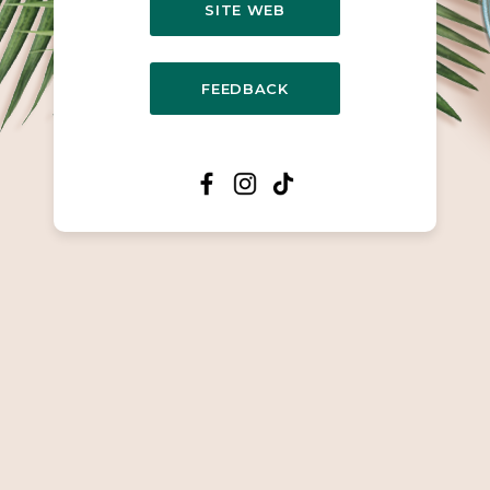
SITE WEB
FEEDBACK