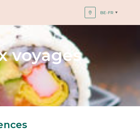
BE-FR
x voyages
ences