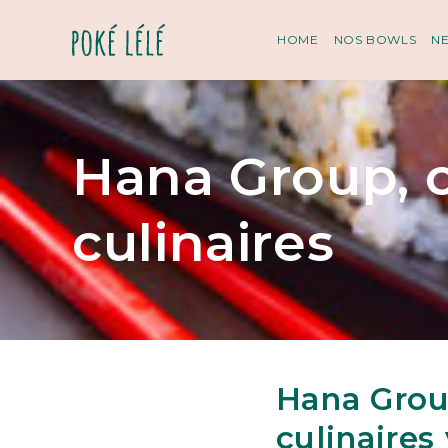
HOME
NOS BOWLS
N
Hana Group, 
culinaires
Hana Grou
culinaires 