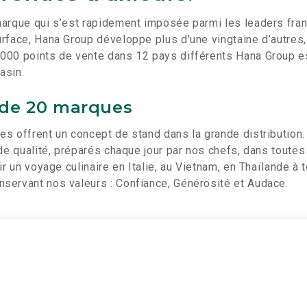
arque qui s’est rapidement imposée parmi les leaders fran
rface, Hana Group développe plus d’une vingtaine d’autres,
000 points de vente dans 12 pays différents Hana Group es
asin.
 de 20 marques
s offrent un concept de stand dans la grande distribution.
nde qualité, préparés chaque jour par nos chefs, dans toutes
ir un voyage culinaire en Italie, au Vietnam, en Thaïlande à 
servant nos valeurs : Confiance, Générosité et Audace.
icité
cookies to view the content.