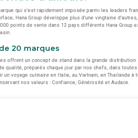
arque qui s’est rapidement imposée parmi les leaders fran
rface, Hana Group développe plus d’une vingtaine d’autres,
000 points de vente dans 12 pays différents Hana Group es
asin.
 de 20 marques
s offrent un concept de stand dans la grande distribution.
nde qualité, préparés chaque jour par nos chefs, dans toutes
ir un voyage culinaire en Italie, au Vietnam, en Thaïlande à 
servant nos valeurs : Confiance, Générosité et Audace.
icité
cookies to view the content.