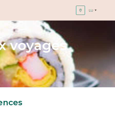
LU
x voyages
ences