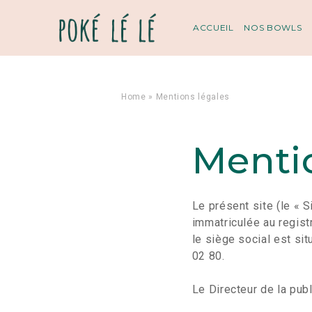
ACCUEIL
NOS BOWLS
Home
»
Mentions légales
Menti
Le présent site (le « 
immatriculée au regis
le siège social est si
02 80.
Le Directeur de la pub