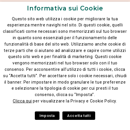
Informativa sui Cookie
POKÉ POPOLARI
Questo sito web utilizza i cookie per migliorare la tua
esperienza mentre navighi nel sito. Di questi cookie, quelli
classificati come necessari sono memorizzati sul tuo browser
in quanto sono essenziali per il funzionamento delle
funzionalità di base del sito web. Utilizziamo anche cookie di
terze parti che ci aiutano ad analizzare e capire come utilizzi
questo sito web e per finalità di marketing. Questi cookie
vengono memorizzati nel tuo browser solo con il tuo
consenso. Per acconsentire all’utilizzo di tutti i cookie, clicca
Avviso legale
su “Accetta tutti”. Per accettare solo i cookie necessari, chiudi
il banner. Per impostare in modo granulare le tue preferenze
Informativa generale sulla privacy
e selezionare la tipologia di cookie per cui presti il tuo
Codice Etico
consenso, clicca su “Imposta”.
Clicca qui
per visualizzare la Privacy e Cookie Policy.
Poké Lé Lé® 2026
Imposta
Accetta tutti