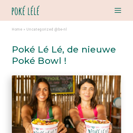
Menu
Home
»
Uncategorized @be-nl
Poké Lé Lé, de nieuwe
Poké Bowl !