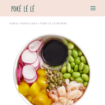
Menu
Home
»
Notre carte
»
Poké Lé Lé Waikiki